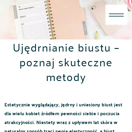
Skip
to
content
Ujędrnianie biustu –
poznaj skuteczne
metody
Estetycznie wyglądający, jędrny i uniesiony biust jest
dla wielu kobiet źródłem pewności siebie i poczucia
atrakcyjności. Niestety wraz z upływem lat skóra w
naturalny sposób traci swoją elastyczność, a biust