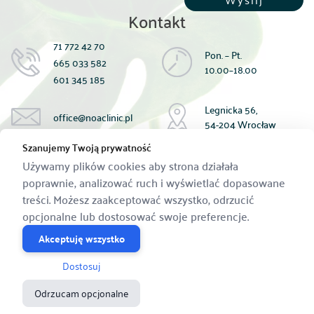
Kontakt
71 772 42 70
Pon. – Pt.
665 033 582
10.00–18.00
601 345 185
Legnicka 56,
office@noaclinic.pl
54-204 Wrocław
Szanujemy Twoją prywatność
Płatność za zabiegi:
Używamy plików cookies aby strona działała
gotówką;
poprawnie, analizować ruch i wyświetlać dopasowane
kartą;
Przelewem na konto:
treści. Możesz zaakceptować wszystko, odrzucić
59 1440 1390 0000 0000 1433 9183
opcjonalne lub dostosować swoje preferencje.
Akceptuję wszystko
Dostosuj
Polski
English
Odrzucam opcjonalne