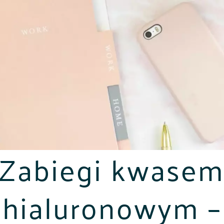
Zabiegi kwase
hialuronowym –