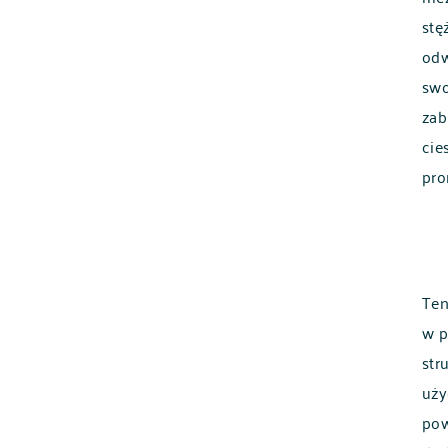
stę
odw
swo
zab
cie
pro
Ten
w p
str
uży
pow