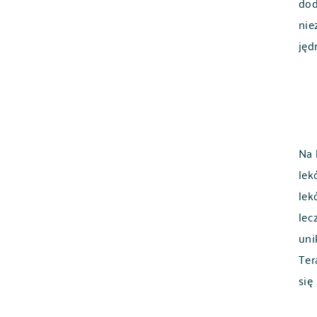
dod
nie
jęd
Na 
lek
lek
lec
uni
Ter
się