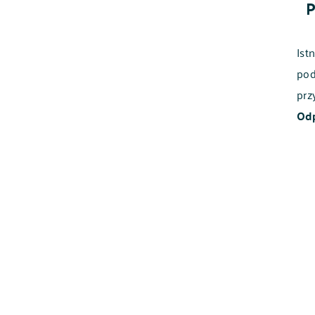
P
Ist
pod
prz
Od
POLSKI
ENGLISH