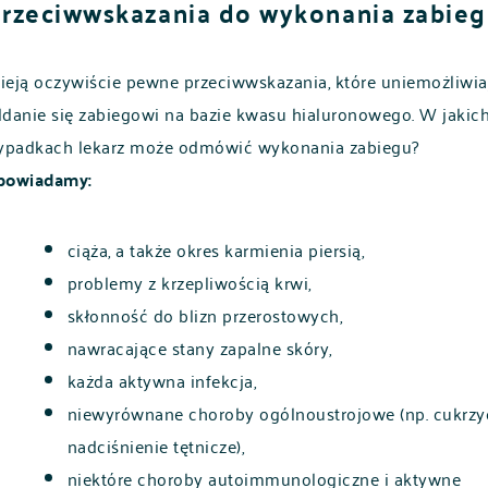
rzeciwwskazania do wykonania zabie
nieją oczywiście pewne przeciwwskazania, które uniemożliwia
danie się zabiegowi na bazie kwasu hialuronowego. W jakic
ypadkach lekarz może odmówić wykonania zabiegu?
powiadamy:
ciąża, a także okres karmienia piersią,
problemy z krzepliwością krwi,
skłonność do blizn przerostowych,
nawracające stany zapalne skóry,
każda aktywna infekcja,
niewyrównane choroby ogólnoustrojowe (np. cukrzy
nadciśnienie tętnicze),
niektóre choroby autoimmunologiczne i aktywne