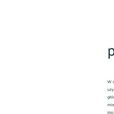
W c
uży
głó
mie
moż