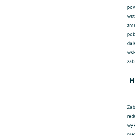
pow
wst
zma
pob
dal
wsk
zab
M
Zab
red
wyk
mez