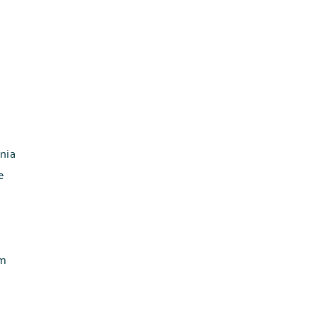
nia
e
em