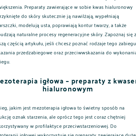
iększenia. Preparaty zawierające w sobie kwas hialuronowy
rzyknięte do skóry skutecznie ją nawilżają, wypełniają
rszczki, modelują usta, poprawiają kontur twarzy, a także
udzają naturalne procesy regeneracyjne skóry. Zapoznaj się 
szą częścią artykułu, jeśli chcesz poznać rodzaje tego zabiegu
azania przedzabiegowe oraz przeciwwskazania do wykonani
iegu.
ezoterapia igłowa – preparaty z kwas
hialuronowym
ieg, jakim jest mezoterapia igłowa to świetny sposób na
ukcję oznak starzenia, ale oprócz tego jest coraz chętniej
orzystywany w profilaktyce przeciwstarzeniowej. Do
oterapii igłowej wykorzystuje się preparaty zawierające duże