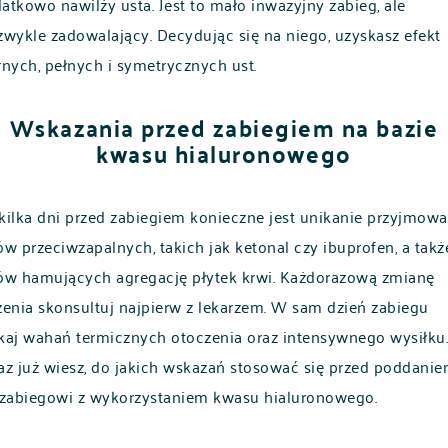
atkowo nawilży usta. Jest to mało inwazyjny zabieg, ale
zwykle zadowalający. Decydując się na niego, uzyskasz efekt
rnych, pełnych i symetrycznych ust.
Wskazania przed zabiegiem na bazie
kwasu hialuronowego
kilka dni przed zabiegiem konieczne jest unikanie przyjmowa
ów przeciwzapalnych, takich jak ketonal czy ibuprofen, a takż
ów hamujących agregację płytek krwi. Każdorazową zmianę
zenia skonsultuj najpierw z lekarzem. W sam dzień zabiegu
kaj wahań termicznych otoczenia oraz intensywnego wysiłku.
az już wiesz, do jakich wskazań stosować się przed poddani
 zabiegowi z wykorzystaniem kwasu hialuronowego.