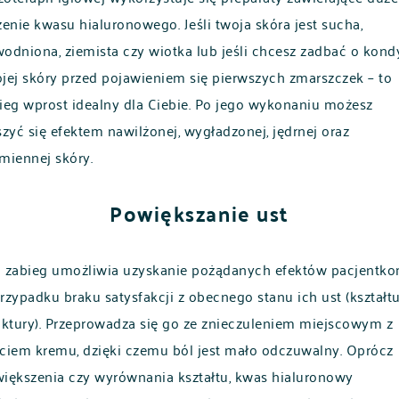
żenie kwasu hialuronowego. Jeśli twoja skóra jest sucha,
odniona, ziemista czy wiotka lub jeśli chcesz zadbać o kond
jej skóry przed pojawieniem się pierwszych zmarszczek – to
ieg wprost idealny dla Ciebie. Po jego wykonaniu możesz
szyć się efektem nawilżonej, wygładzonej, jędrnej oraz
miennej skóry.
Powiększanie ust
 zabieg umożliwia uzyskanie pożądanych efektów pacjentk
rzypadku braku satysfakcji z obecnego stanu ich ust (kształtu
uktury). Przeprowadza się go ze znieczuleniem miejscowym z
ciem kremu, dzięki czemu ból jest mało odczuwalny. Oprócz
iększenia czy wyrównania kształtu, kwas hialuronowy