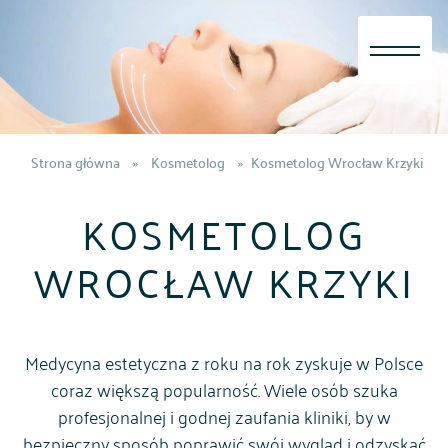
Skip
to
content
Strona główna
»
Kosmetolog
»
Kosmetolog Wrocław Krzyki
KOSMETOLOG
WROCŁAW KRZYKI
Medycyna estetyczna z roku na rok zyskuje w Polsce
coraz większą popularność. Wiele osób szuka
profesjonalnej i godnej zaufania kliniki, by w
bezpieczny sposób poprawić swój wygląd i odzyskać