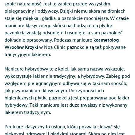
sobie naturalność. Jest to zabieg przede wszystkim
pielęgnacyjny i odżywczy. Dzięki niemu skóra na dłoniach
staje się miękka i gładka, a paznokcie mocniejsze. W czasie
manicure klasycznego skórki nachodzące na płytkę
paznokcia zostają odsunięte i usunięte, a sam paznokieć
dokładnie opracowany. Podczas manicure
kosmetolog
Wrocław Krzyki
w Noa Clinic paznokcie są też pokrywane
tradycyjnym lakierem.
Manicure hybrydowy to z kolei, jak sama nazwa wskazuje,
wykorzystuje lakier nie tradycyjny, a hybrydowy. Zabieg pod
względem pielęgnacyjnym odbywa się w taki sam sposób,
jak przy manicure klasycznym. Po czynnościach
higienicznych płytka paznokcia jest preparowana pod lakier
hybrydowy. Taki manicure jest dużo trwalszy niż wykonany
lakierem tradycyjnym.
Pedicure klasyczny to usługa, która pozwala cieszyć się
pięknymi, zdrowymi i gładkimi stopami. Skóra po nim jest