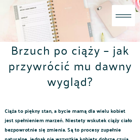
Skip
to
content
Brzuch po ciąży – jak
przywrócić mu dawny
wygląd?
Ciąża to piękny stan, a bycie mamą dla wielu kobiet
jest spełnieniem marzeń. Niestety wskutek ciąży ciało
bezpowrotnie się zmienia. Są to procesy zupełnie
naturalne, jednak nie wszystkie kobiety dobrze czują