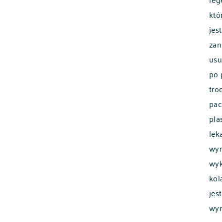
któ
jes
zan
usu
po 
tro
POLSKI
ENGLISH
pac
pla
lek
wym
wyk
kol
jes
wym