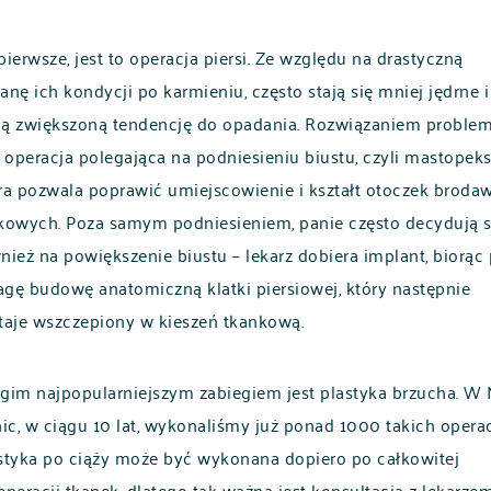
pierwsze, jest to operacja piersi. Ze względu na drastyczną
anę ich kondycji po karmieniu, często stają się mniej jędrne i
ą zwiększoną tendencję do opadania. Rozwiązaniem proble
t operacja polegająca na podniesieniu biustu, czyli mastopeks
ra pozwala poprawić umiejscowienie i kształt otoczek broda
kowych. Poza samym podniesieniem, panie często decydują s
nież na powiększenie biustu – lekarz dobiera implant, biorąc
gę budowę anatomiczną klatki piersiowej, który następnie
taje wszczepiony w kieszeń tkankową.
gim najpopularniejszym zabiegiem jest plastyka brzucha. W
nic, w ciągu 10 lat, wykonaliśmy już ponad 1000 takich operac
styka po ciąży może być wykonana dopiero po całkowitej
eneracji tkanek, dlatego tak ważna jest konsultacja z lekarzem