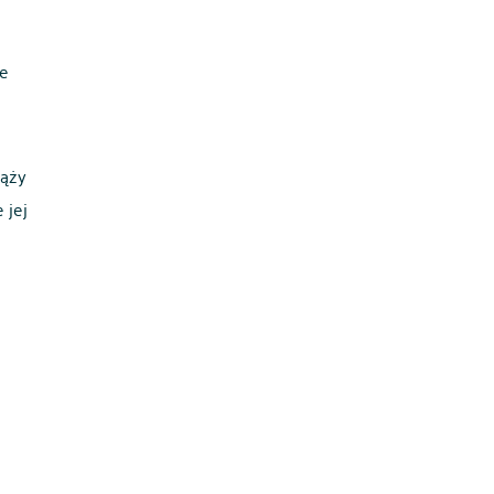
e
iąży
 jej