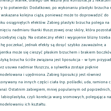
ry to potwierdzi. Dodatkowo, po wykonaniu plastyki brzucha 
t wskazana kolejna ciąża, ponieważ może to doprowadzić do
iku osiągniętych efektów. Zabieg plastyki brzucha polega na
nięciu nadmiaru tkanki tłuszczowej oraz skóry, która pozosta
przebytej ciąży. Na ostateczny efekt i wygojenie blizny trzeba
chę poczekać, jednak efekty są dosyć szybko zauważalne, a
jentka może się cieszyć płaskim brzuchem i brakiem boczkó
styką brzucha ściśle związana jest liposukcja – w tym przypa
arz usuwa nadmiar tłuszczu, a sylwetka zostaje pięknie
odelowana i ujędrniona. Zabieg liposukcji jest również
onywany na innych części ciała (np. pośladki, uda, ramiona c
ana). Ostatnim zabiegiem, mniej popularnym od poprzednich,
t labioplastyka, czyli korekcja warg sromowych, polegająca n
odelowaniu ich kształtu.