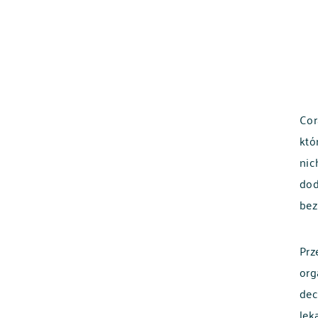
Cor
któ
nic
dod
bez
Prz
org
dec
lek