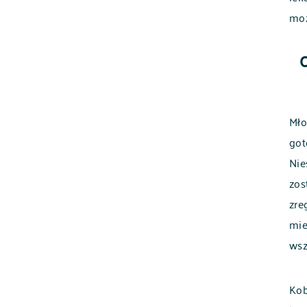
moż
Mło
got
Nie
zos
zre
mie
wsz
Kob