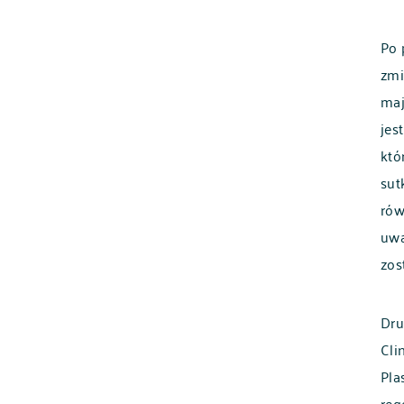
Po 
zmi
maj
jes
któ
sut
rów
uwa
zos
Dru
Cli
Pla
reg