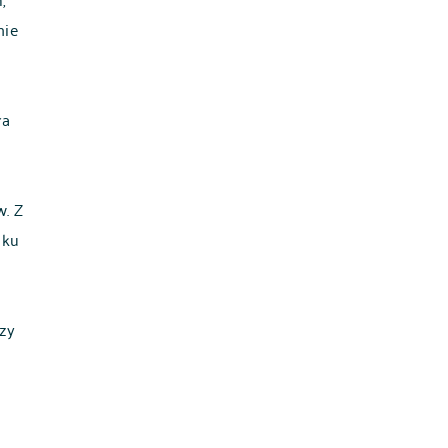
nie
ła
w. Z
dku
zy
a