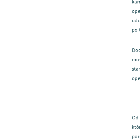
kar
ope
odc
po 
Dod
mus
sta
ope
Od 
któ
por