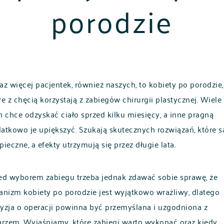
porodzie
az więcej pacjentek, również naszych, to kobiety po porodzie,
re z chęcią korzystają z zabiegów chirurgii plastycznej. Wiele 
h chce odzyskać ciało sprzed kilku miesięcy, a inne pragną
atkowo je upiększyć. Szukają skutecznych rozwiązań, które s
pieczne, a efekty utrzymują się przez długie lata.
ed wyborem zabiegu trzeba jednak zdawać sobie sprawę, że
anizm kobiety po porodzie jest wyjątkowo wrażliwy, dlatego
yzja o operacji powinna być przemyślana i uzgodniona z
arzem. Wyjaśniamy, które zabiegi warto wykonać oraz kiedy