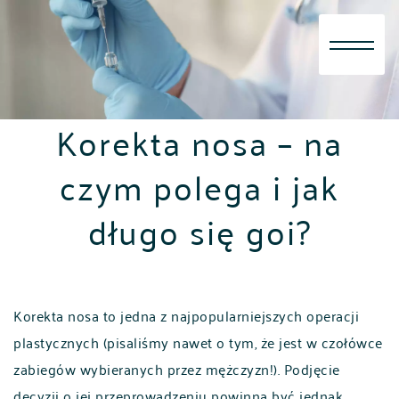
Skip
to
content
Korekta nosa – na
czym polega i jak
długo się goi?
Korekta nosa to jedna z najpopularniejszych operacji
plastycznych (pisaliśmy nawet o tym, że jest w czołówce
zabiegów wybieranych przez mężczyzn!). Podjęcie
decyzji o jej przeprowadzeniu powinna być jednak