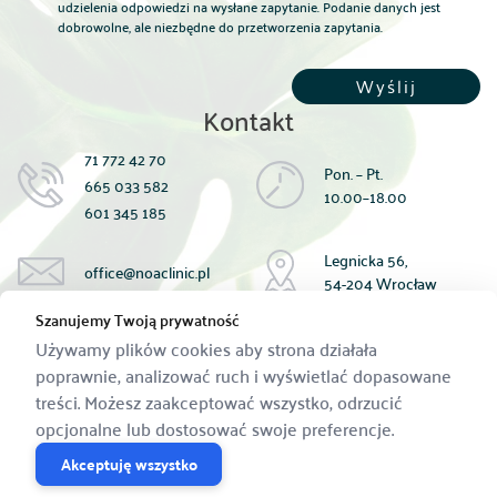
udzielenia odpowiedzi na wysłane zapytanie. Podanie danych jest
dobrowolne, ale niezbędne do przetworzenia zapytania.
Kontakt
71 772 42 70
Pon. – Pt.
665 033 582
10.00–18.00
601 345 185
Legnicka 56,
office@noaclinic.pl
54-204 Wrocław
Szanujemy Twoją prywatność
Płatność za zabiegi:
Używamy plików cookies aby strona działała
gotówką;
poprawnie, analizować ruch i wyświetlać dopasowane
kartą;
Przelewem na konto:
treści. Możesz zaakceptować wszystko, odrzucić
59 1440 1390 0000 0000 1433 9183
opcjonalne lub dostosować swoje preferencje.
Akceptuję wszystko