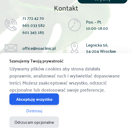
Kontakt
71 772 42 70
Pon. – Pt.
665 033 582
10.00–18.00
601 345 185
Legnicka 56,
office@noaclinic.pl
54-204 Wrocław
Szanujemy Twoją prywatność
Płatność za zabiegi:
Używamy plików cookies aby strona działała
gotówką;
poprawnie, analizować ruch i wyświetlać dopasowane
kartą;
Przelewem na konto:
treści. Możesz zaakceptować wszystko, odrzucić
59 1440 1390 0000 0000 1433 9183
opcjonalne lub dostosować swoje preferencje.
Akceptuję wszystko
Dostosuj
Polski
English
Odrzucam opcjonalne