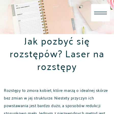
Skip
to
content
Jak pozbyć się
rozstępów? Laser na
rozstępy
Rozstępy to zmora kobiet, które marzą o idealnej skórze
bez zmian w jej strukturze. Niestety przyczyn ich
powstawania jest bardzo dużo, a sposobów redukcji
stosunkowo mało. Jednym z niezawodnych metod jest